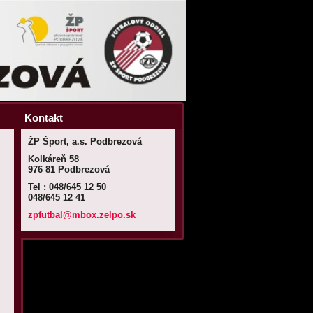
Kontakt
ŽP Šport, a.s. Podbrezová
Kolkáreň 58
976 81 Podbrezová
Tel : 048/645 12 50
048/645 12 41
zpfutbal
@mbox.ze
lpo.sk