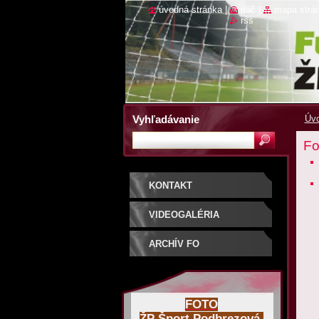
úvodná stránka
|
tlač
|
mapa strá
rss
Vyhľadávanie
Úvo
Fo
KONTAKT
VIDEOGALÉRIA
ARCHÍV FO
FOTO
ŽP Šport Podbrezová,