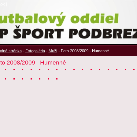
nok
|
dná stránka
-
Fotogaléria
-
Muži
-
Foto 2008/2009 - Humenné
to 2008/2009 - Humenné