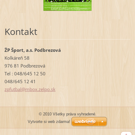
Kontakt
ŽP Šport, a.s. Podbrezová
Kolkáreň 58
976 81 Podbrezová
Tel : 048/645 12 50
048/645 12 41
zpfutbal
@mbox.ze
lpo.sk
© 2010 Všetky práva vyhradené.
Vytvorte si web zdarma!