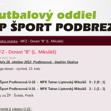
nok
|
dná stránka
-
MFZ - Dorast "B" (L. Mikuláš)
Z - Dorast "B" (L. Mikuláš)
0.2012 15:28
eľa 28. október 2012, Podbrezová - štadión Skalica
liga dorast - východ, 13. kolo
Šport Podbrezová U-18 - MFK Tatran Liptovský Mikuláš 0 : 2 (0 : 1)
Šport Podbrezová U-16 - MFK Tatran Liptovský Mikuláš 2 : 1 (1 : 1)
y za ŽP : Švéda, Petrík
entár k zápasu U-16 :