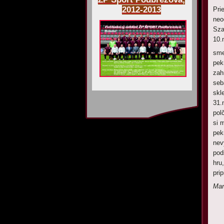
2012-2013
Pri
neo
Sza
10.
sme
pek
zah
seb
skl
31.
pol
si 
pek
nev
pod
hru
prip
Mar