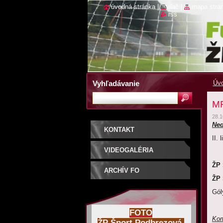
úvodná stránka
|
tlač
|
mapa strá
rss
Vyhľadávanie
Úvo
MF
28.1
Ned
KONTAKT
II. 
VIDEOGALÉRIA
ŽP 
ARCHÍV FO
ŽP 
Gól
FOTO
Kom
ŽP Šport Podbrezová,