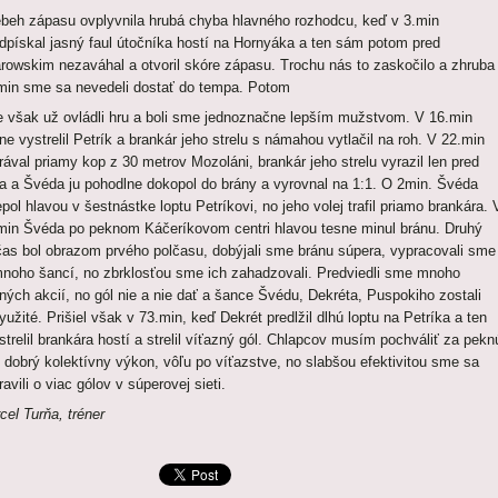
ebeh zápasu ovplyvnila hrubá chyba hlavného rozhodcu, keď v 3.min
dpískal jasný faul útočníka hostí na Hornyáka a ten sám potom pred
rowskim nezaváhal a otvoril skóre zápasu. Trochu nás to zaskočilo a zhruba
min sme sa nevedeli dostať do tempa. Potom
 však už ovládli hru a boli sme jednoznačne lepším mužstvom. V 16.min
ne vystrelil Petrík a brankár jeho strelu s námahou vytlačil na roh. V 22.min
rával priamy kop z 30 metrov Mozoláni, brankár jeho strelu vyrazil len pred
a a Švéda ju pohodlne dokopol do brány a vyrovnal na 1:1. O 2min. Švéda
epol hlavou v šestnástke loptu Petríkovi, no jeho volej trafil priamo brankára. 
min Švéda po peknom Káčeríkovom centri hlavou tesne minul bránu. Druhý
čas bol obrazom prvého polčasu, dobýjali sme bránu súpera, vypracovali sme
mnoho šancí, no zbrklosťou sme ich zahadzovali. Predviedli sme mnoho
ných akcií, no gól nie a nie dať a šance Švédu, Dekréta, Puspokiho zostali
yužité. Prišiel však v 73.min, keď Dekrét predlžil dlhú loptu na Petríka a ten
strelil brankára hostí a strelil víťazný gól. Chlapcov musím pochváliť za pekn
, dobrý kolektívny výkon, vôľu po víťazstve, no slabšou efektivitou sme sa
ravili o viac gólov v súperovej sieti.
cel Turňa, tréner