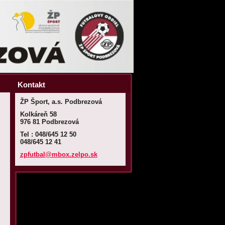
Kontakt
ŽP Šport, a.s. Podbrezová
Kolkáreň 58
976 81 Podbrezová
Tel : 048/645 12 50
048/645 12 41
zpfutbal
@mbox.ze
lpo.sk