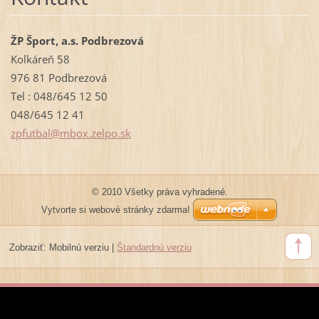
ŽP Šport, a.s. Podbrezová
Kolkáreň 58
976 81 Podbrezová
Tel : 048/645 12 50
048/645 12 41
zpfutbal
@mbox.ze
lpo.sk
© 2010 Všetky práva vyhradené.
Vytvorte si webové stránky zdarma!
Zobraziť:
Mobilnú verziu
|
Štandardnú verziu