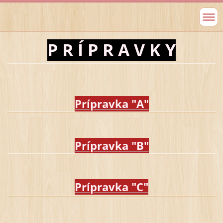
P R Í P R A V K Y
Prípravka "A"
Prípravka "B"
Prípravka "C"