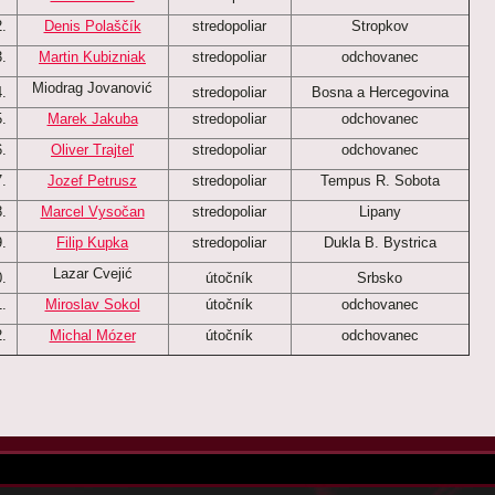
.
Denis Polaščík
stredopoliar
Stropkov
.
Martin Kubizniak
stredopoliar
odchovanec
Miodrag Jovanović
.
stredopoliar
Bosna a Hercegovina
.
Marek Jakuba
stredopoliar
odchovanec
.
Oliver Trajteľ
stredopoliar
odchovanec
.
Jozef Petrusz
stredopoliar
Tempus R. Sobota
.
Marcel Vysočan
stredopoliar
Lipany
.
Filip Kupka
stredopoliar
Dukla B. Bystrica
Lazar Cvejić
.
útočník
Srbsko
.
Miroslav Sokol
útočník
odchovanec
.
Michal Mózer
útočník
odchovanec