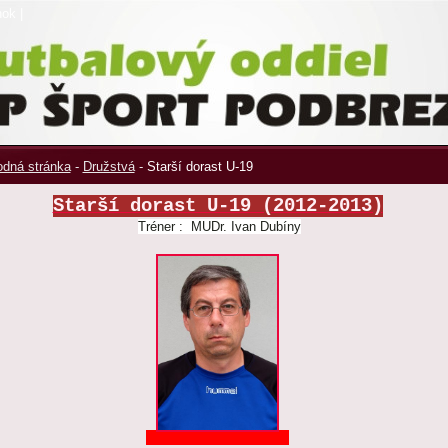
nok
|
dná stránka
-
Družstvá
-
Starší dorast U-19
Starší dorast U-19 (2012-2013)
Tréner : MUDr. Ivan Dubíny