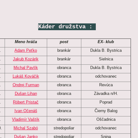
Káder družstva :
Meno hráča
post
EX- klub
.
Adam Peťko
brankár
Dukla B. Bystrica
.
Jakub Kozárik
brankár
Sielnica
.
Michal Pavlík
obranca
Dukla B. Bystrica
.
Lukáš Kováčik
obranca
odchovanec
.
Ondrej Furman
obranca
Revúca
.
Dušan Lihan
obranca
Závadka n/H.
.
Róbert Pristač
obranca
Poprad
.
Ivan Očenáš
obranca
Čierny Balog
.
Vladimír Vaštík
obranca
Oščadnica
.
Michal Szabó
stredopoliar
odchovanec
.
Dušan Janko
stredopoliar
Snina