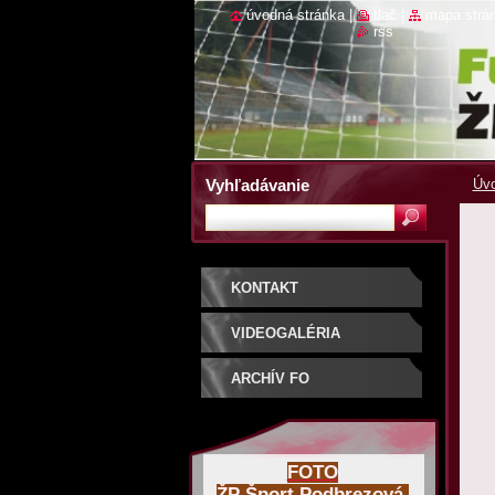
úvodná stránka
|
tlač
|
mapa strá
rss
Vyhľadávanie
Úvo
KONTAKT
VIDEOGALÉRIA
ARCHÍV FO
FOTO
ŽP Šport Podbrezová,