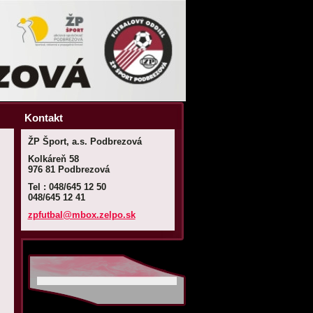
Kontakt
ŽP Šport, a.s. Podbrezová
Kolkáreň 58
976 81 Podbrezová
Tel : 048/645 12 50
048/645 12 41
zpfutbal
@mbox.ze
lpo.sk