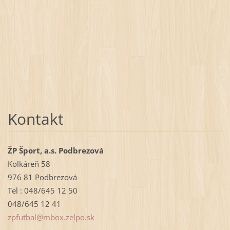
Kontakt
ŽP Šport, a.s. Podbrezová
Kolkáreň 58
976 81 Podbrezová
Tel : 048/645 12 50
048/645 12 41
zpfutbal
@mbox.ze
lpo.sk